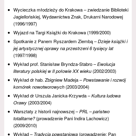
Wycieczka młodzieży do Krakowa – zwiedzanie Biblioteki
Jagiellońskiej, Wydawnictwa Znak, Drukarni Narodowej
(1996/1997)
Wyjazd na Targi Książki do Krakowa (1999/2000)
Spotkanie z Panem Ryszardem Ziembą –
Dzieje książki i
jej artystycznej oprawy na przestrzeni 6 tysięcy lat
(1997/1998)
Wykład prof. Stanisław Bryndza-Stabro –
Ewolucja
literatury polskiej w II połowie XX wieku
(2002/2003)
Wykład dr hab. Zbigniew Madeja –
Powstawanie i rozwój
komórek nowotworowych
(2003/2004)
Wykład dr Urszula Janicka-Krzywda –
Kultura ludowa
Orawy
(2003/2004)
Warsztaty z historii najnowszej –
PRL – państwo
totalitarne?
(prowadzenie Pani Indira Lachowicz)
(2009/2010)
Wykład –
Tradycja powstaniowa
(prowadzenie: Pan