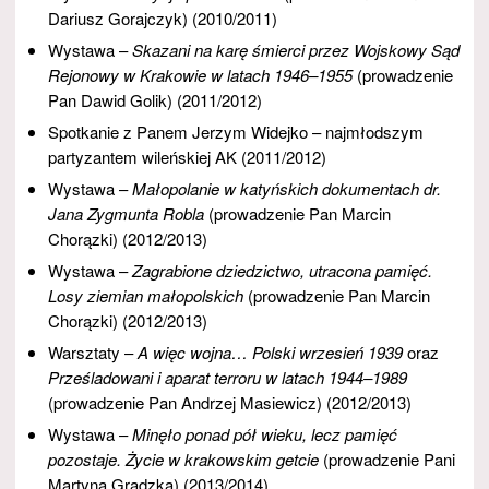
Dariusz Gorajczyk) (2010/2011)
Wystawa –
Skazani na karę śmierci przez Wojskowy Sąd
Rejonowy w Krakowie w latach 1946–1955
(prowadzenie
Pan Dawid Golik) (2011/2012)
Spotkanie z Panem Jerzym Widejko – najmłodszym
partyzantem wileńskiej AK (2011/2012)
Wystawa –
Małopolanie w katyńskich dokumentach dr.
Jana Zygmunta Robla
(prowadzenie Pan Marcin
Chorązki) (2012/2013)
Wystawa –
Zagrabione dziedzictwo, utracona pamięć.
Losy ziemian małopolskich
(prowadzenie Pan Marcin
Chorązki) (2012/2013)
Warsztaty –
A więc wojna… Polski wrzesień 1939
oraz
Prześladowani i aparat terroru w latach 1944–1989
(prowadzenie Pan Andrzej Masiewicz) (2012/2013)
Wystawa –
Minęło ponad pół wieku, lecz pamięć
pozostaje. Życie w krakowskim getcie
(prowadzenie Pani
Martyna Grądzka) (2013/2014)