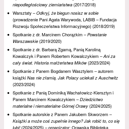
niepodległościowy ziemiaństwa
(2017/2018)
Warsztaty –
Odkryj, że biegun nosisz w sobie
(prowadzenie Pani Agata Warywoda, LABIB – Fundacja
Rozwoju Społeczeństwa Informacyjnego) (2018/2019)
Spotkanie z dr. Marcinem Chorązkim –
Powstanie
Warszawskie
(2019/2020)
Spotkanie z dr. Barbarą Zgamą, Panią Karoliną
Kowalczyk i Panem Robertem Kowalczykiem –
Ani za
cały świat. Historia małżeństwa Mików
(2023/2024)
Spotkanie z Panem Bogdanem Wasztylem – autorem
książki
Nas nie złamią. Jak Polacy uciekali z Auschwitz
(2023/2024)
Spotkanie z Panią Dominiką Wachałowicz-Kiersztyn i
Panem Marcinem Kowalczykiem –
Dziedzictwo
materialne i niematerialne Górnej Orawy
(2024/2025)
Spotkanie autorskie z Panem Jakubem Skworzem –
Książki a może coś zupełnie innego? Jak robić to, co się
lubi!
(2024/2025) – organizator: Orawska Biblioteka